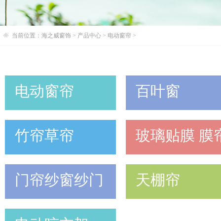
当前位置：
海之威窗饰
>
产品中心
>
电动窗帘
>
电动窗帘
百叶窗
竹帘草帘
玻璃贴膜 膜
门帘纱窗纱门
天棚帘